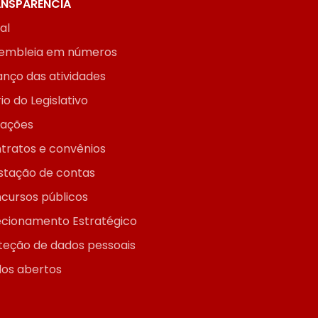
NSPARÊNCIA
ial
embleia em números
anço das atividades
io do Legislativo
itações
tratos e convênios
stação de contas
cursos públicos
ecionamento Estratégico
teção de dados pessoais
os abertos