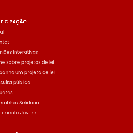
TICIPAÇÃO
ial
ntos
niões interativas
ne sobre projetos de lei
ponha um projeto de lei
sulta pública
uetes
embleia Solidária
lamento Jovem