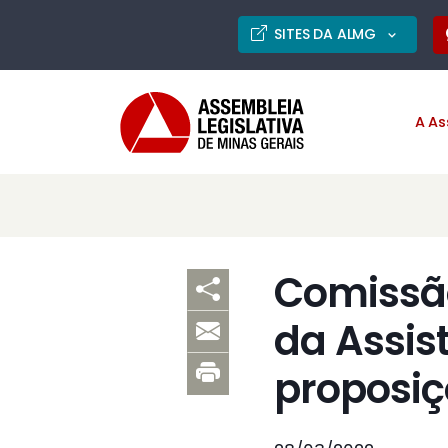
SITES DA ALMG
A As
Comissão
da Assist
proposiç