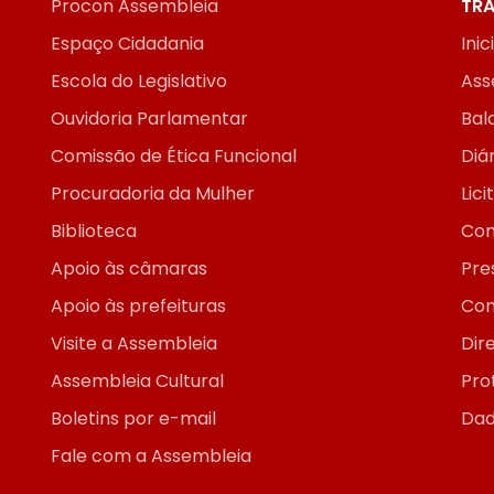
Procon Assembleia
TRA
Espaço Cidadania
Inic
Escola do Legislativo
Ass
Ouvidoria Parlamentar
Bal
Comissão de Ética Funcional
Diár
Procuradoria da Mulher
Lic
Biblioteca
Con
Apoio às câmaras
Pre
Apoio às prefeituras
Con
Visite a Assembleia
Dir
Assembleia Cultural
Pro
Boletins por e-mail
Dad
Fale com a Assembleia