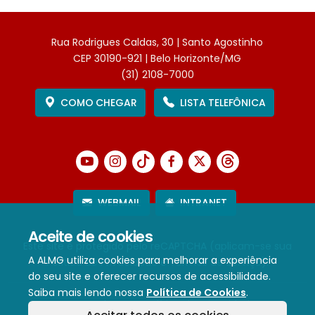
Rua Rodrigues Caldas, 30 | Santo Agostinho
CEP 30190-921 | Belo Horizonte/MG
(31) 2108-7000
COMO CHEGAR
LISTA TELEFÔNICA
WEBMAIL
INTRANET
Aceite de cookies
Este site é protegido pelo reCAPTCHA (aplicam-se sua
A ALMG utiliza cookies para melhorar a experiência
Política de Privacidade
e
Termos de Serviço
).
do seu site e oferecer recursos de acessibilidade.
Saiba mais lendo nossa
Política de Cookies
.
Termos de Uso e Política de Privacidade