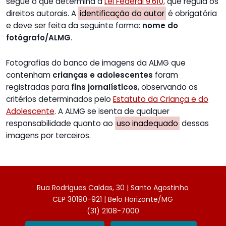
segue o que determina a
Lei Federal 9.610,
que regula os
direitos autorais. A
identificação do autor
é obrigatória
e deve ser feita da seguinte forma:
nome do
fotógrafo/ALMG
.
Fotografias do banco de imagens da ALMG que
contenham
crianças e adolescentes
foram
registradas para
fins jornalísticos
, observando os
critérios determinados pelo
Estatuto da Criança e do
Adolescente
. A ALMG se isenta de qualquer
responsabilidade quanto ao
uso inadequado
dessas
imagens por terceiros.
Rua Rodrigues Caldas, 30 | Santo Agostinho
CEP 30190-921 | Belo Horizonte/MG
(31) 2108-7000