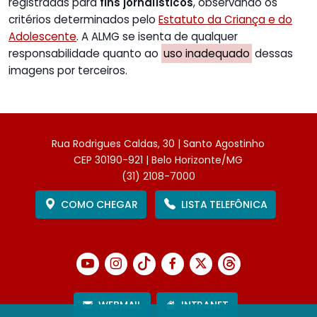
registradas para
fins jornalísticos
, observando os
critérios determinados pelo
Estatuto da Criança e do
Adolescente
. A ALMG se isenta de qualquer
responsabilidade quanto ao
uso inadequado
dessas
imagens por terceiros.
Rua Rodrigues Caldas, 30 | Santo Agostinho
CEP 30190-921 | Belo Horizonte/MG
(31) 2108-7000
COMO CHEGAR
LISTA TELEFÔNICA
WEBMAIL
INTRANET