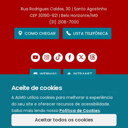
Rua Rodrigues Caldas, 30 | Santo Agostinho
CEP 30190-921 | Belo Horizonte/MG
(31) 2108-7000
COMO CHEGAR
LISTA TELEFÔNICA
WEBMAIL
INTRANET
Aceite de cookies
Este site é protegido pelo reCAPTCHA (aplicam-se sua
A ALMG utiliza cookies para melhorar a experiência
Política de Privacidade
e
Termos de Serviço
).
do seu site e oferecer recursos de acessibilidade.
Saiba mais lendo nossa
Política de Cookies
.
Termos de Uso e Política de Privacidade
Aceitar todos os cookies
Política de cookies