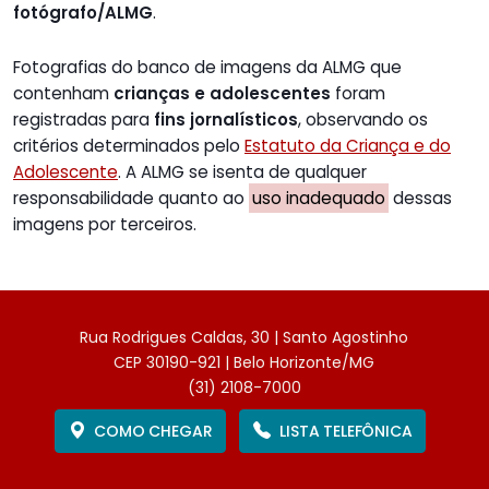
fotógrafo/ALMG
.
Fotografias do banco de imagens da ALMG que
contenham
crianças e adolescentes
foram
registradas para
fins jornalísticos
, observando os
critérios determinados pelo
Estatuto da Criança e do
Adolescente
. A ALMG se isenta de qualquer
responsabilidade quanto ao
uso inadequado
dessas
imagens por terceiros.
Rua Rodrigues Caldas, 30 | Santo Agostinho
CEP 30190-921 | Belo Horizonte/MG
(31) 2108-7000
COMO CHEGAR
LISTA TELEFÔNICA