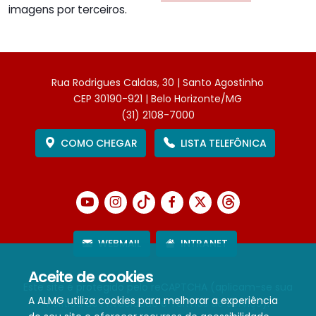
imagens por terceiros.
Rua Rodrigues Caldas, 30 | Santo Agostinho
CEP 30190-921 | Belo Horizonte/MG
(31) 2108-7000
COMO CHEGAR
LISTA TELEFÔNICA
WEBMAIL
INTRANET
Aceite de cookies
Este site é protegido pelo reCAPTCHA (aplicam-se sua
A ALMG utiliza cookies para melhorar a experiência
Política de Privacidade
e
Termos de Serviço
).