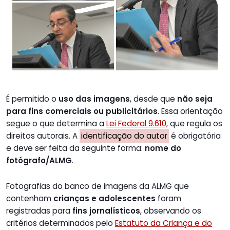
É permitido o
uso das imagens
, desde que
não seja
para fins comerciais ou publicitários
. Essa orientação
segue o que determina a
Lei Federal 9.610,
que regula os
direitos autorais. A
identificação do autor
é obrigatória
e deve ser feita da seguinte forma:
nome do
fotógrafo/ALMG
.
Fotografias do banco de imagens da ALMG que
contenham
crianças e adolescentes
foram
registradas para
fins jornalísticos
, observando os
critérios determinados pelo
Estatuto da Criança e do