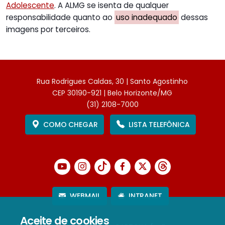
Adolescente
. A ALMG se isenta de qualquer
responsabilidade quanto ao
uso inadequado
dessas
imagens por terceiros.
Rua Rodrigues Caldas, 30 | Santo Agostinho
CEP 30190-921 | Belo Horizonte/MG
(31) 2108-7000
COMO CHEGAR
LISTA TELEFÔNICA
WEBMAIL
INTRANET
Aceite de cookies