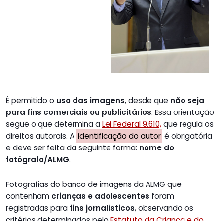
É permitido o
uso das imagens
, desde que
não seja
para fins comerciais ou publicitários
. Essa orientação
segue o que determina a
Lei Federal 9.610,
que regula os
direitos autorais. A
identificação do autor
é obrigatória
e deve ser feita da seguinte forma:
nome do
fotógrafo/ALMG
.
Fotografias do banco de imagens da ALMG que
contenham
crianças e adolescentes
foram
registradas para
fins jornalísticos
, observando os
critérios determinados pelo
Estatuto da Criança e do