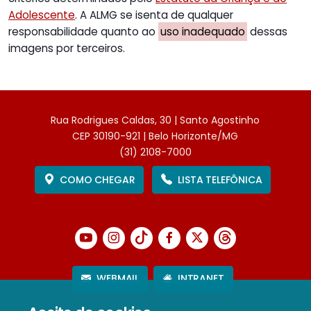
Adolescente
. A ALMG se isenta de qualquer
responsabilidade quanto ao
uso inadequado
dessas
imagens por terceiros.
Rua Rodrigues Caldas, 30 | Santo Agostinho
CEP 30190-921 | Belo Horizonte/MG
(31) 2108-7000
COMO CHEGAR
LISTA TELEFÔNICA
WEBMAIL
INTRANET