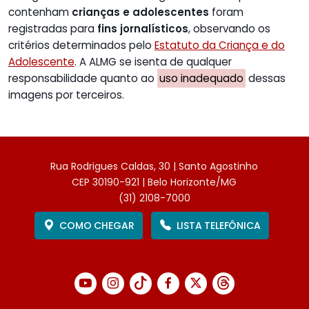
contenham
crianças e adolescentes
foram
registradas para
fins jornalísticos
, observando os
critérios determinados pelo
Estatuto da Criança e do
Adolescente
. A ALMG se isenta de qualquer
responsabilidade quanto ao
uso inadequado
dessas
imagens por terceiros.
Rua Rodrigues Caldas, 30 | Santo Agostinho
CEP 30190-921 | Belo Horizonte/MG
(31) 2108-7000
COMO CHEGAR
LISTA TELEFÔNICA