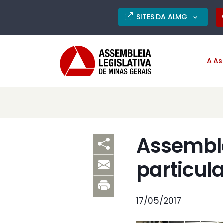
SITES DA ALMG
A As
Assemble
particul
17/05/2017