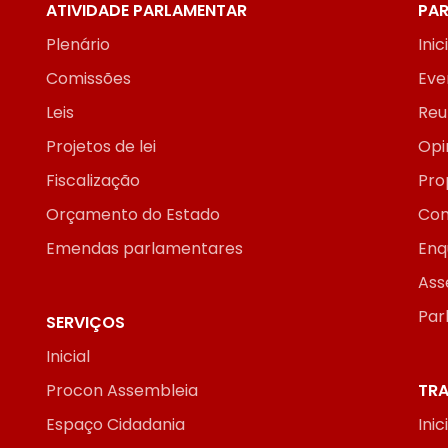
ATIVIDADE PARLAMENTAR
PAR
Plenário
Inic
Comissões
Eve
Leis
Reu
Projetos de lei
Opi
Fiscalização
Pro
Orçamento do Estado
Con
Emendas parlamentares
Enq
Ass
Par
SERVIÇOS
Inicial
Procon Assembleia
TRA
Espaço Cidadania
Inic