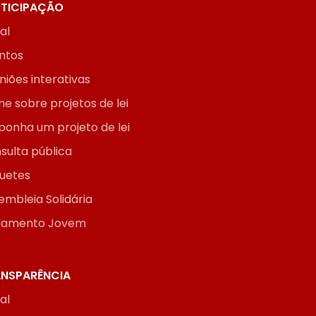
TICIPAÇÃO
ial
ntos
niões interativas
ne sobre projetos de lei
ponha um projeto de lei
sulta pública
uetes
embleia Solidária
lamento Jovem
NSPARÊNCIA
ial