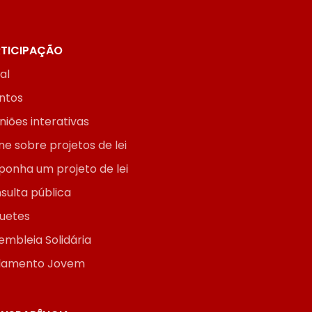
TICIPAÇÃO
ial
ntos
niões interativas
ne sobre projetos de lei
ponha um projeto de lei
sulta pública
uetes
embleia Solidária
lamento Jovem