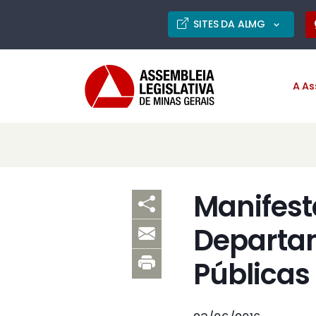
SITES DA ALMG
A As
Manifest
Departam
Públicas