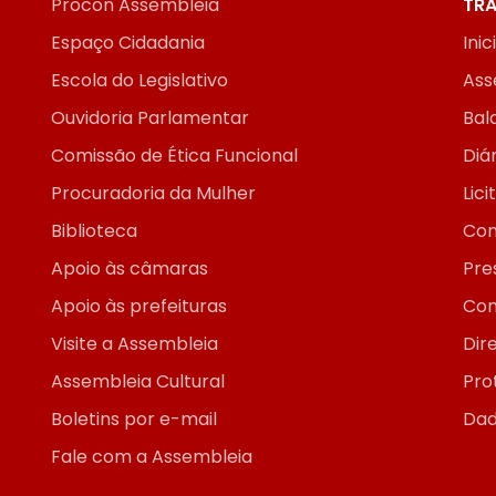
Procon Assembleia
TRA
Espaço Cidadania
Inic
Escola do Legislativo
Ass
Ouvidoria Parlamentar
Bal
Comissão de Ética Funcional
Diár
Procuradoria da Mulher
Lic
Biblioteca
Con
Apoio às câmaras
Pre
Apoio às prefeituras
Con
Visite a Assembleia
Dir
Assembleia Cultural
Pro
Boletins por e-mail
Dad
Fale com a Assembleia