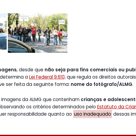
magens
, desde que
não seja para fins comerciais ou publ
 determina a
Lei Federal 9.610,
que regula os direitos autorais
ve ser feita da seguinte forma:
nome do fotógrafo/ALMG
.
de imagens da ALMG que contenham
crianças e adolescen
 observando os critérios determinados pelo
Estatuto da Cri
uer responsabilidade quanto ao
uso inadequado
dessas ima