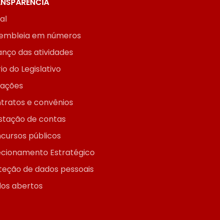
NSPARÊNCIA
ial
embleia em números
anço das atividades
io do Legislativo
itações
tratos e convênios
stação de contas
cursos públicos
ecionamento Estratégico
teção de dados pessoais
os abertos