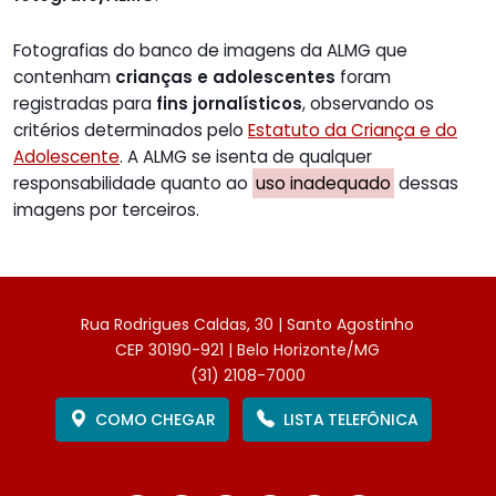
Fotografias do banco de imagens da ALMG que
contenham
crianças e adolescentes
foram
registradas para
fins jornalísticos
, observando os
critérios determinados pelo
Estatuto da Criança e do
Adolescente
. A ALMG se isenta de qualquer
responsabilidade quanto ao
uso inadequado
dessas
imagens por terceiros.
Rua Rodrigues Caldas, 30 | Santo Agostinho
CEP 30190-921 | Belo Horizonte/MG
(31) 2108-7000
COMO CHEGAR
LISTA TELEFÔNICA