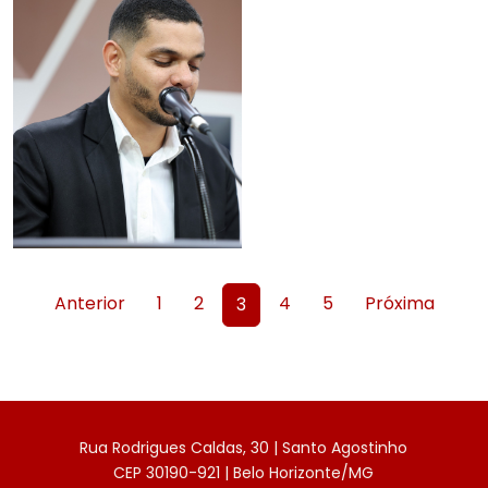
Anterior
1
2
4
5
Próxima
3
Rua Rodrigues Caldas, 30 | Santo Agostinho
CEP 30190-921 | Belo Horizonte/MG