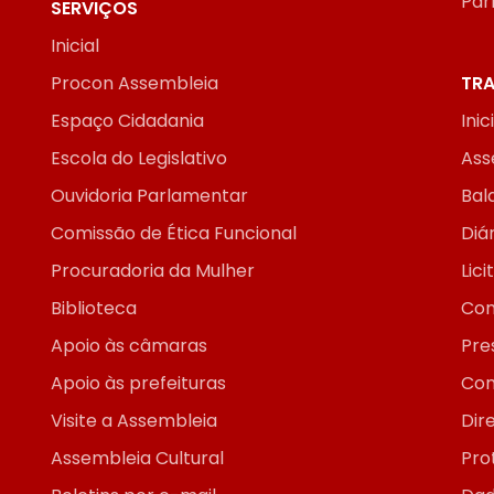
Par
SERVIÇOS
Inicial
Procon Assembleia
TRA
Espaço Cidadania
Inic
Escola do Legislativo
Ass
Ouvidoria Parlamentar
Bal
Comissão de Ética Funcional
Diár
Procuradoria da Mulher
Lic
Biblioteca
Con
Apoio às câmaras
Pre
Apoio às prefeituras
Con
Visite a Assembleia
Dir
Assembleia Cultural
Pro