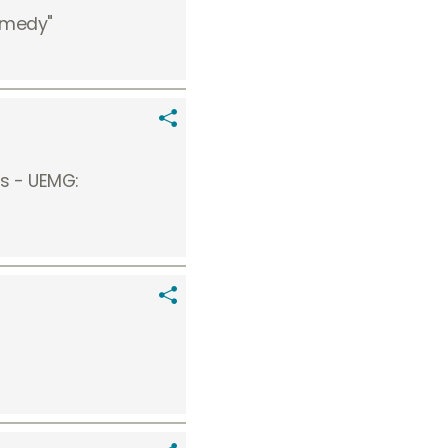
omedy"
is - UEMG: