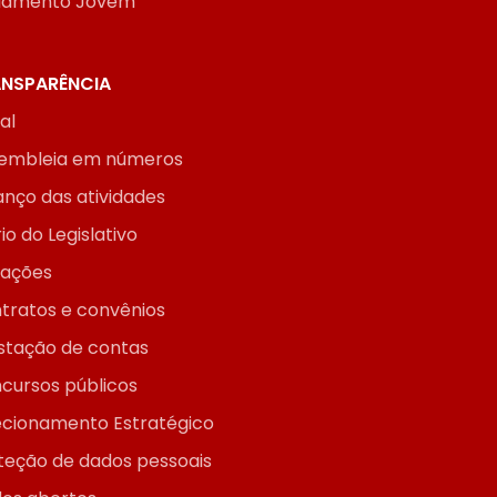
lamento Jovem
NSPARÊNCIA
ial
embleia em números
anço das atividades
io do Legislativo
itações
tratos e convênios
stação de contas
cursos públicos
ecionamento Estratégico
teção de dados pessoais