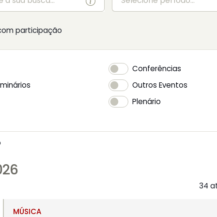
com participação
Conferências
eminários
Outros Eventos
Plenário
o
026
34 a
MÚSICA