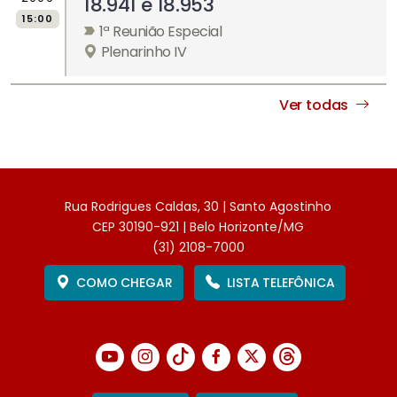
18.941 e 18.953
15:00
1ª Reunião Especial
Plenarinho IV
Ver todas
Rua Rodrigues Caldas, 30 | Santo Agostinho
CEP 30190-921 | Belo Horizonte/MG
(31) 2108-7000
COMO CHEGAR
LISTA TELEFÔNICA