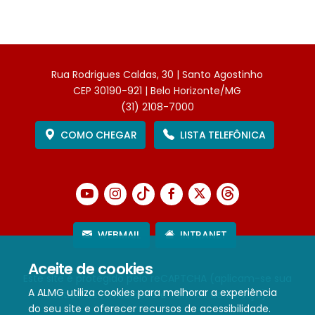
Rua Rodrigues Caldas, 30 | Santo Agostinho
CEP 30190-921 | Belo Horizonte/MG
(31) 2108-7000
COMO CHEGAR
LISTA TELEFÔNICA
WEBMAIL
INTRANET
Aceite de cookies
Este site é protegido pelo reCAPTCHA (aplicam-se sua
A ALMG utiliza cookies para melhorar a experiência
Política de Privacidade
e
Termos de Serviço
).
do seu site e oferecer recursos de acessibilidade.