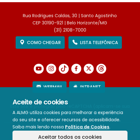
Rua Rodrigues Caldas, 30 | Santo Agostinho
CEP 30190-921 | Belo Horizonte/MG
(31) 2108-7000
COMO CHEGAR
LISTA TELEFÔNICA
WEBMAIL
INTRANET
Aceite de cookies
Este site é protegido pelo reCAPTCHA (aplicam-se sua
A ALMG utiliza cookies para melhorar a experiência
Política de Privacidade
e
Termos de Serviço
).
do seu site e oferecer recursos de acessibilidade.
Saiba mais lendo nossa
Política de Cookies
.
Termos de Uso e Política de Privacidade
Aceitar todos os cookies
Política de cookies