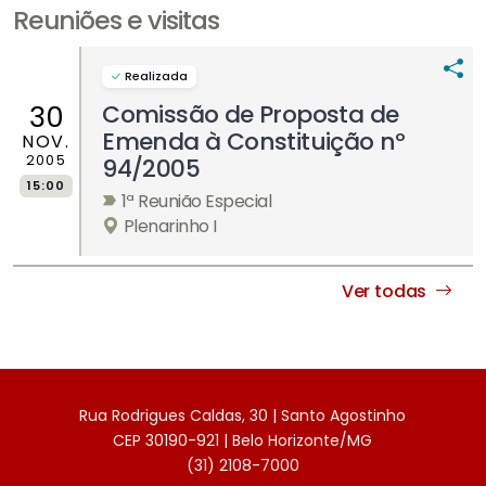
Reuniões e visitas
Realizada
Comissão de Proposta de
30
Emenda à Constituição nº
NOV.
2005
94/2005
15:00
1ª Reunião Especial
Plenarinho I
Ver todas
Rua Rodrigues Caldas, 30 | Santo Agostinho
CEP 30190-921 | Belo Horizonte/MG
(31) 2108-7000