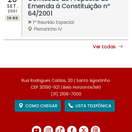
Emenda á Constituição nº
SET.
2001
64/2001
10:00
1ª Reunião Especial
Plenarinho IV
Ver todas
Rua Rodrigues Caldas, 30 | Santo Agostinho
CEP 30190-921 | Belo Horizonte/MG
(31) 2108-7000
COMO CHEGAR
LISTA TELEFÔNICA