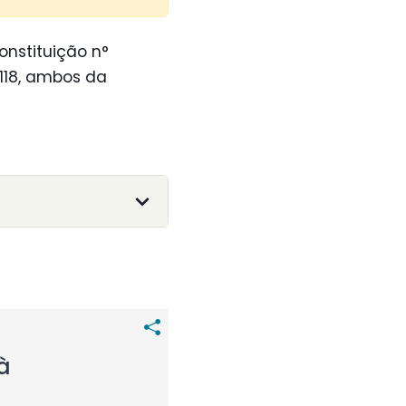
onstituição n°
. 118, ambos da
à