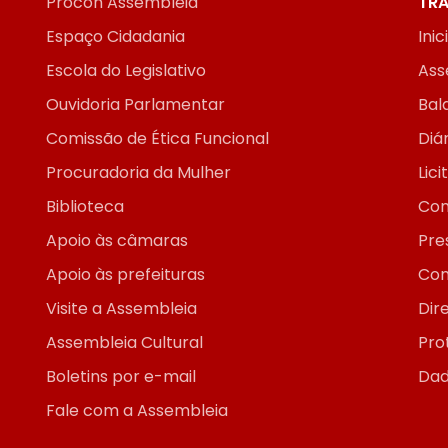
Procon Assembleia
TRA
Espaço Cidadania
Inic
Escola do Legislativo
Ass
Ouvidoria Parlamentar
Bal
Comissão de Ética Funcional
Diár
Procuradoria da Mulher
Lic
Biblioteca
Con
Apoio às câmaras
Pre
Apoio às prefeituras
Con
Visite a Assembleia
Dir
Assembleia Cultural
Pro
Boletins por e-mail
Dad
Fale com a Assembleia