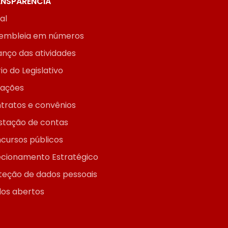
NSPARÊNCIA
ial
embleia em números
anço das atividades
io do Legislativo
itações
tratos e convênios
stação de contas
cursos públicos
ecionamento Estratégico
teção de dados pessoais
os abertos