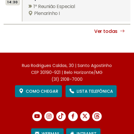
14:30
1ª Reunião Especial
Plenarinho I
Ver todas
Rua Rodrigues Caldas, 30 | Santo Agostinho
CEP 30190-921 | Belo Horizonte/MG
(31) 2108-7000
COMO CHEGAR
LISTA TELEFÔNICA
WEBMAIL
INTRANET