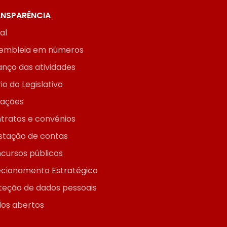
NSPARÊNCIA
ial
embleia em números
anço das atividades
io do Legislativo
itações
tratos e convênios
stação de contas
cursos públicos
ecionamento Estratégico
teção de dados pessoais
os abertos