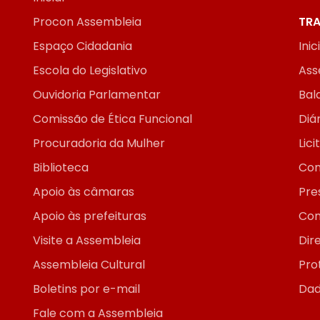
Procon Assembleia
TRA
Espaço Cidadania
Inic
Escola do Legislativo
Ass
Ouvidoria Parlamentar
Bal
Comissão de Ética Funcional
Diár
Procuradoria da Mulher
Lic
Biblioteca
Con
Apoio às câmaras
Pre
Apoio às prefeituras
Con
Visite a Assembleia
Dir
Assembleia Cultural
Pro
Boletins por e-mail
Dad
Fale com a Assembleia