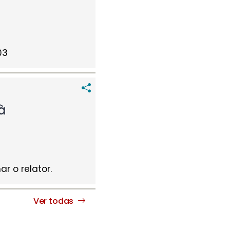
03
à
r o relator.
Ver todas