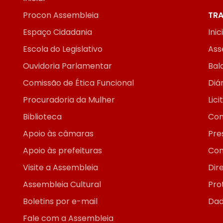
Procon Assembleia
TRA
Espaço Cidadania
Inic
Escola do Legislativo
Ass
Ouvidoria Parlamentar
Bal
Comissão de Ética Funcional
Diár
Procuradoria da Mulher
Lic
Biblioteca
Con
Apoio às câmaras
Pre
Apoio às prefeituras
Con
Visite a Assembleia
Dir
Assembleia Cultural
Pro
Boletins por e-mail
Dad
Fale com a Assembleia