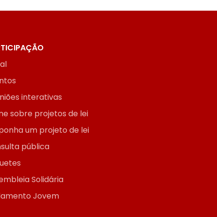
TICIPAÇÃO
ial
ntos
niões interativas
ne sobre projetos de lei
ponha um projeto de lei
sulta pública
uetes
embleia Solidária
lamento Jovem