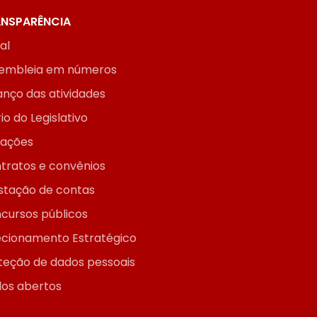
NSPARÊNCIA
ial
embleia em números
anço das atividades
io do Legislativo
itações
tratos e convênios
stação de contas
cursos públicos
ecionamento Estratégico
teção de dados pessoais
os abertos