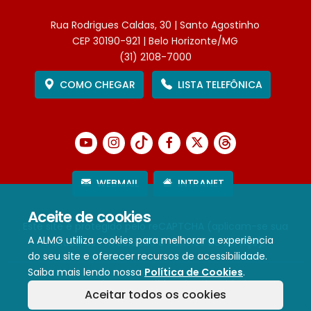
Rua Rodrigues Caldas, 30 | Santo Agostinho
CEP 30190-921 | Belo Horizonte/MG
(31) 2108-7000
COMO CHEGAR
LISTA TELEFÔNICA
WEBMAIL
INTRANET
Aceite de cookies
Este site é protegido pelo reCAPTCHA (aplicam-se sua
A ALMG utiliza cookies para melhorar a experiência
Política de Privacidade
e
Termos de Serviço
).
do seu site e oferecer recursos de acessibilidade.
Saiba mais lendo nossa
Política de Cookies
.
Termos de Uso e Política de Privacidade
Aceitar todos os cookies
Política de cookies