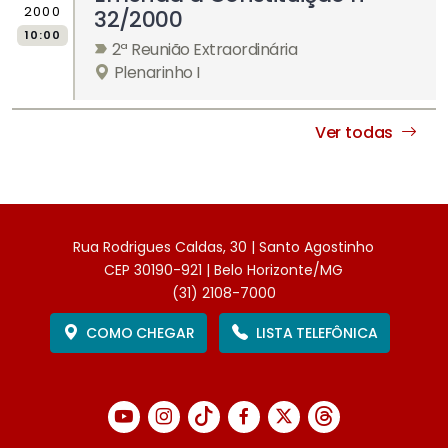
2000
32/2000
10:00
2ª Reunião Extraordinária
Plenarinho I
Ver todas
Rua Rodrigues Caldas, 30 | Santo Agostinho
CEP 30190-921 | Belo Horizonte/MG
(31) 2108-7000
COMO CHEGAR
LISTA TELEFÔNICA