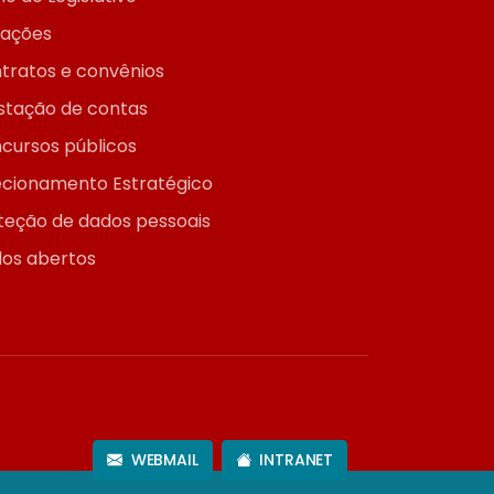
itações
tratos e convênios
stação de contas
cursos públicos
ecionamento Estratégico
teção de dados pessoais
os abertos
WEBMAIL
INTRANET