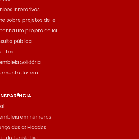
niões interativas
ne sobre projetos de lei
ponha um projeto de lei
sulta pública
uetes
embleia Solidária
lamento Jovem
NSPARÊNCIA
ial
embleia em números
anço das atividades
io do Legislativo