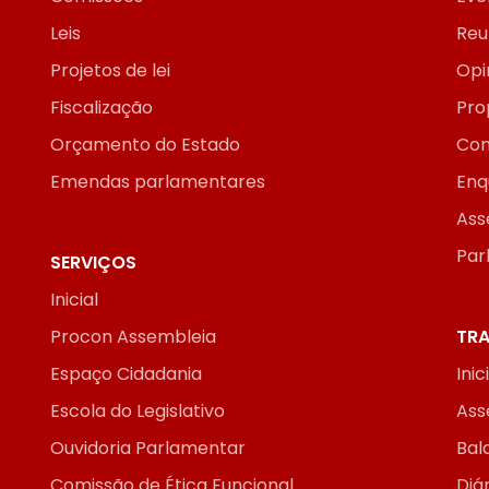
Leis
Reu
Projetos de lei
Opi
Fiscalização
Pro
Orçamento do Estado
Con
Emendas parlamentares
Enq
Ass
Par
SERVIÇOS
Inicial
Procon Assembleia
TRA
Espaço Cidadania
Inic
Escola do Legislativo
Ass
Ouvidoria Parlamentar
Bal
Comissão de Ética Funcional
Diár