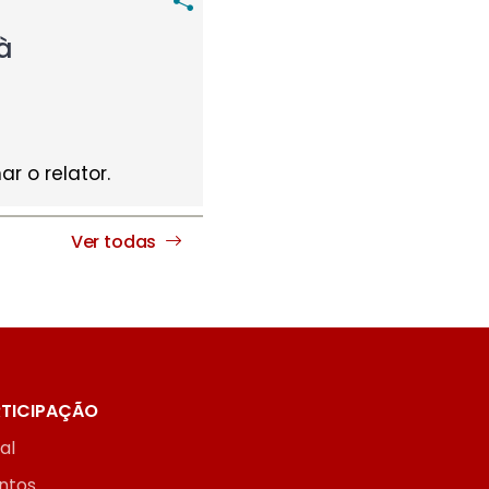
à
r o relator.
Ver todas
TICIPAÇÃO
ial
ntos