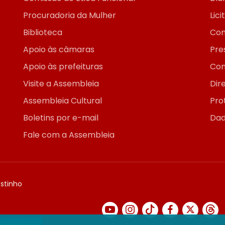
Procuradoria da Mulher
Lic
Biblioteca
Con
Apoio às câmaras
Pre
Apoio às prefeituras
Con
Visite a Assembleia
Dir
Assembleia Cultural
Pro
Boletins por e-mail
Dad
Fale com a Assembleia
ostinho