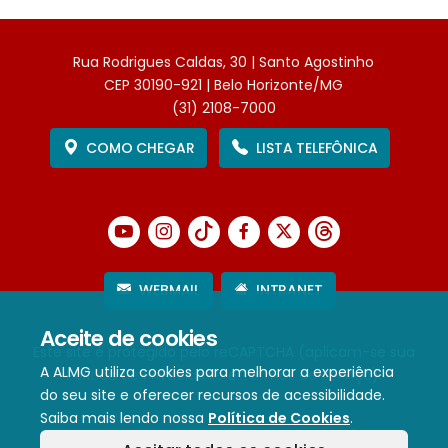
Rua Rodrigues Caldas, 30 | Santo Agostinho
CEP 30190-921 | Belo Horizonte/MG
(31) 2108-7000
COMO CHEGAR
LISTA TELEFÔNICA
WEBMAIL
INTRANET
Aceite de cookies
Este site é protegido pelo reCAPTCHA (aplicam-se sua
A ALMG utiliza cookies para melhorar a experiência
Política de Privacidade
e
Termos de Serviço
).
do seu site e oferecer recursos de acessibilidade.
Saiba mais lendo nossa
Política de Cookies
.
Termos de Uso e Política de Privacidade