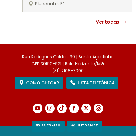
Plenarinho IV
Ver todas
Rua Rodrigues Caldas, 30 | Santo Agostinho
CEP 30190-921 | Belo Horizonte/MG
(31) 2108-7000
COMO CHEGAR
LISTA TELEFÔNICA
WEBMAIL
INTRANET