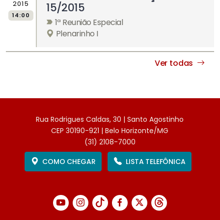
2015
15/2015
14:00
1ª Reunião Especial
Plenarinho I
Ver todas
Rua Rodrigues Caldas, 30 | Santo Agostinho
CEP 30190-921 | Belo Horizonte/MG
(31) 2108-7000
COMO CHEGAR
LISTA TELEFÔNICA