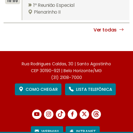
10:00
1ª Reunião Especial
Plenarinho II
Ver todas
Rua Rodrigues Caldas, 30 | Santo Agostinho
CEP 30190-921 | Belo Horizonte/MG
(31) 2108-7000
COMO CHEGAR
LISTA TELEFÔNICA
WEBMAIL
INTRANET