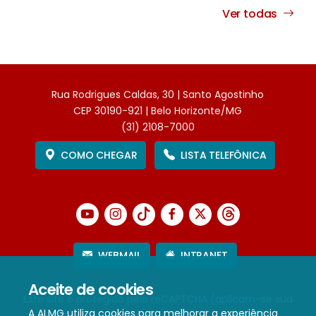
Ver todas
Rua Rodrigues Caldas, 30 | Santo Agostinho
CEP 30190-921 | Belo Horizonte/MG
(31) 2108-7000
COMO CHEGAR
LISTA TELEFÔNICA
WEBMAIL
INTRANET
Aceite de cookies
Este site é protegido pelo reCAPTCHA (aplicam-se sua
A ALMG utiliza cookies para melhorar a experiência
Política de Privacidade
e
Termos de Serviço
).