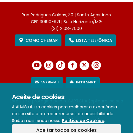
Rua Rodrigues Caldas, 30 | Santo Agostinho
CEP 30190-921 | Belo Horizonte/MG
(31) 2108-7000
COMO CHEGAR
LISTA TELEFÔNICA
WEBMAIL
INTRANET
Aceite de cookies
Este site é protegido pelo reCAPTCHA (aplicam-se sua
A ALMG utiliza cookies para melhorar a experiência
Política de Privacidade
e
Termos de Serviço
).
do seu site e oferecer recursos de acessibilidade.
Saiba mais lendo nossa
Política de Cookies
.
Termos de Uso e Política de Privacidade
Aceitar todos os cookies
Política de cookies