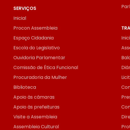
Par
SERVIÇOS
Inicial
Procon Assembleia
TRA
Espaço Cidadania
Inic
Escola do Legislativo
Ass
Ouvidoria Parlamentar
Bal
Comissão de Ética Funcional
Diár
Procuradoria da Mulher
Lic
Biblioteca
Con
Apoio às câmaras
Pre
Apoio às prefeituras
Con
Visite a Assembleia
Dir
Assembleia Cultural
Pro