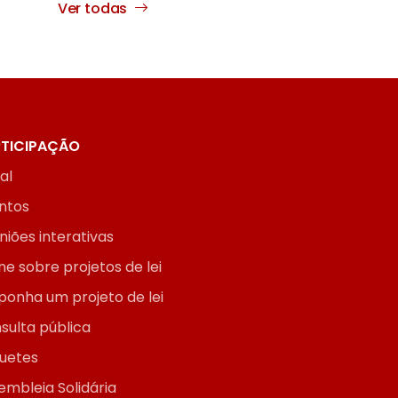
Ver todas
TICIPAÇÃO
ial
ntos
niões interativas
ne sobre projetos de lei
ponha um projeto de lei
sulta pública
uetes
embleia Solidária