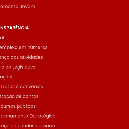
lamento Jovem
NSPARÊNCIA
ial
embleia em números
anço das atividades
io do Legislativo
itações
tratos e convênios
stação de contas
cursos públicos
ecionamento Estratégico
teção de dados pessoais