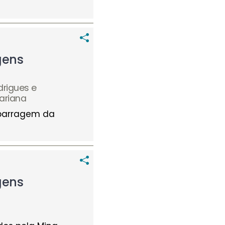
gens
drigues e
Mariana
 barragem da
gens