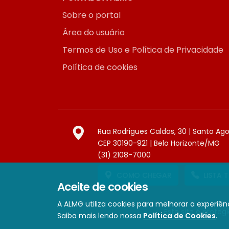
Sobre o portal
Área do usuário
Termos de Uso e Política de Privacidade
Política de cookies
Rua Rodrigues Caldas, 30 | Santo Ag
CEP 30190-921 | Belo Horizonte/MG
(31) 2108-7000
COMO CHEGAR
LISTA 
Aceite de cookies
A ALMG utiliza cookies para melhorar a experiênc
Este site é prote
Saiba mais lendo nossa
Política de Cookies
.