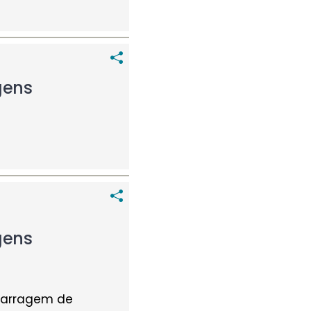
gens
gens
barragem de