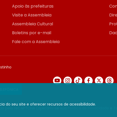
Apoio às prefeituras
Con
Visite a Assembleia
Dir
Assembleia Cultural
Pro
Boletins por e-mail
Dad
Fale com a Assembleia
ostinho
TELEFÔNICA
ia do seu site e oferecer recursos de acessibilidade.
gido pelo reCAPTCHA (aplicam-se sua
Política de Privacidade
e
T