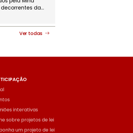
dos pela Mina
s decorrentes da
…
Ver todas
TICIPAÇÃO
ial
ntos
niões interativas
ne sobre projetos de lei
ponha um projeto de lei