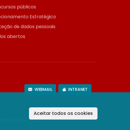
cursos públicos
ecionamento Estratégico
teção de dados pessoais
os abertos
WEBMAIL
INTRANET
Aceitar todos os cookies
ermos de Serviço
).