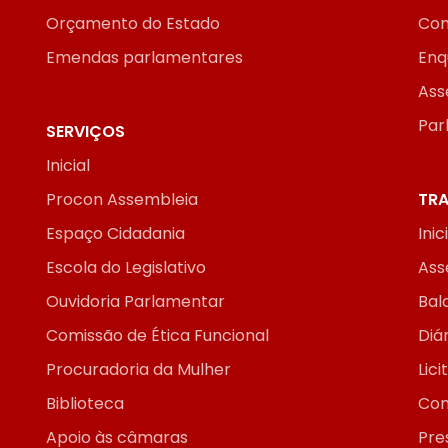
Orçamento do Estado
Con
Emendas parlamentares
Enq
Ass
Par
SERVIÇOS
Inicial
Procon Assembleia
TRA
Espaço Cidadania
Inic
Escola do Legislativo
Ass
Ouvidoria Parlamentar
Bal
Comissão de Ética Funcional
Diár
Procuradoria da Mulher
Lic
Biblioteca
Con
Apoio às câmaras
Pre