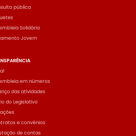
sulta pública
uetes
embleia Solidária
lamento Jovem
NSPARÊNCIA
ial
embleia em números
anço das atividades
io do Legislativo
itações
tratos e convênios
stação de contas