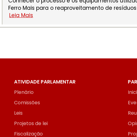
Conhecer o processo e os equipamentos utiliza
Ferro Mais para o reaproveitamento de resíduo
Leia Mais
ATIVIDADE PARLAMENTAR
PAR
Plenário
Inic
Comissões
Eve
Leis
Reu
Projetos de lei
Opi
Fiscalização
Pro