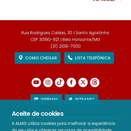
Rua Rodrigues Caldas, 30 | Santo Agostinho
CEP 30190-921 | Belo Horizonte/MG
(31) 2108-7000
COMO CHEGAR
LISTA TELEFÔNICA
WEBMAIL
INTRANET
Aceite de cookies
Este site é protegido pelo reCAPTCHA (aplicam-se sua
A ALMG utiliza cookies para melhorar a experiência
Política de Privacidade
e
Termos de Serviço
).
do seu site e oferecer recursos de acessibilidade.