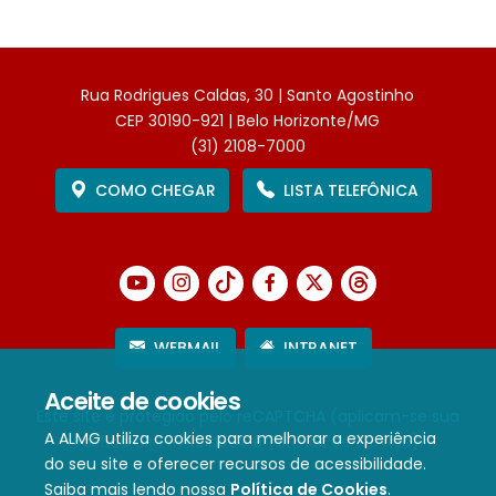
Rua Rodrigues Caldas, 30 | Santo Agostinho
CEP 30190-921 | Belo Horizonte/MG
(31) 2108-7000
COMO CHEGAR
LISTA TELEFÔNICA
WEBMAIL
INTRANET
Aceite de cookies
Este site é protegido pelo reCAPTCHA (aplicam-se sua
A ALMG utiliza cookies para melhorar a experiência
Política de Privacidade
e
Termos de Serviço
).
do seu site e oferecer recursos de acessibilidade.
Saiba mais lendo nossa
Política de Cookies
.