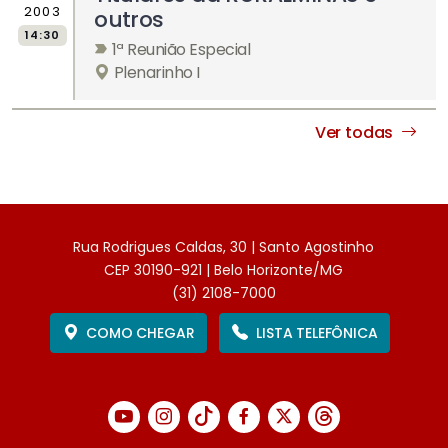
2003
outros
14:30
1ª Reunião Especial
Plenarinho I
Ver todas
Rua Rodrigues Caldas, 30 | Santo Agostinho
CEP 30190-921 | Belo Horizonte/MG
(31) 2108-7000
COMO CHEGAR
LISTA TELEFÔNICA