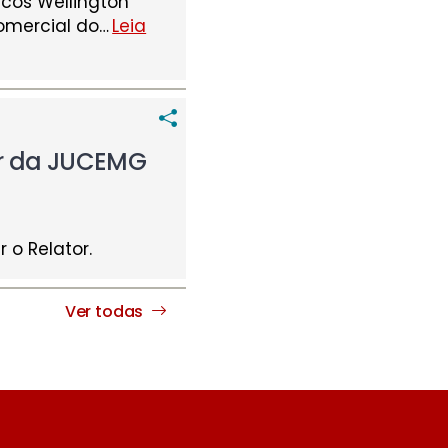
rcos Wellington
omercial do
…
Leia
ar da JUCEMG
 o Relator.
Ver todas