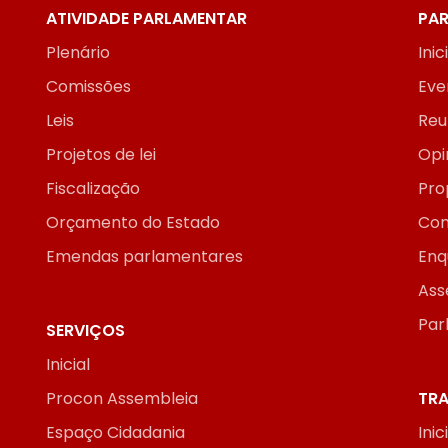
ATIVIDADE PARLAMENTAR
PAR
Plenário
Inic
Comissões
Eve
Leis
Reu
Projetos de lei
Opi
Fiscalização
Pro
Orçamento do Estado
Con
Emendas parlamentares
Enq
Ass
Par
SERVIÇOS
Inicial
Procon Assembleia
TRA
Espaço Cidadania
Inic