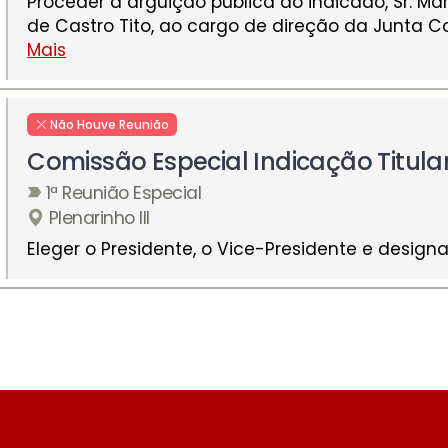
Proceder à argüição pública do indicado, Sr. Ma
de Castro Tito, ao cargo de direção da Junta C
Mais
Não Houve Reunião
Comissão Especial Indicação Titul
1ª Reunião Especial
Plenarinho III
Eleger o Presidente, o Vice-Presidente e designar