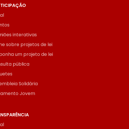
TICIPAÇÃO
ial
ntos
niões interativas
ne sobre projetos de lei
ponha um projeto de lei
sulta pública
uetes
embleia Solidária
lamento Jovem
NSPARÊNCIA
ial