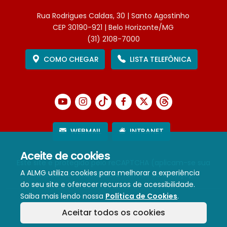
Rua Rodrigues Caldas, 30 | Santo Agostinho
CEP 30190-921 | Belo Horizonte/MG
(31) 2108-7000
COMO CHEGAR
LISTA TELEFÔNICA
WEBMAIL
INTRANET
Aceite de cookies
Este site é protegido pelo reCAPTCHA (aplicam-se sua
A ALMG utiliza cookies para melhorar a experiência
Política de Privacidade
e
Termos de Serviço
).
do seu site e oferecer recursos de acessibilidade.
Saiba mais lendo nossa
Política de Cookies
.
Termos de Uso e Política de Privacidade
Aceitar todos os cookies
Política de cookies