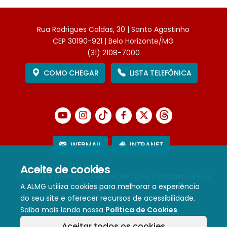
Rua Rodrigues Caldas, 30 | Santo Agostinho
CEP 30190-921 | Belo Horizonte/MG
(31) 2108-7000
COMO CHEGAR
LISTA TELEFÔNICA
WEBMAIL
INTRANET
Aceite de cookies
Este site é protegido pelo reCAPTCHA (aplicam-se sua
A ALMG utiliza cookies para melhorar a experiência
Política de Privacidade
e
Termos de Serviço
).
do seu site e oferecer recursos de acessibilidade.
Saiba mais lendo nossa
Política de Cookies
.
Termos de Uso e Política de Privacidade
Aceitar todos os cookies