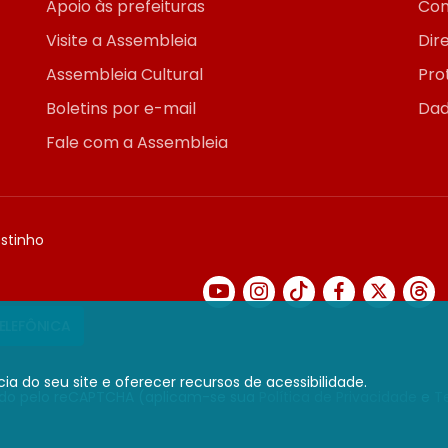
Apoio às prefeituras
Con
Visite a Assembleia
Dir
Assembleia Cultural
Pro
Boletins por e-mail
Dad
Fale com a Assembleia
ostinho
TELEFÔNICA
ia do seu site e oferecer recursos de acessibilidade.
gido pelo reCAPTCHA (aplicam-se sua
Política de Privacidade
e
T