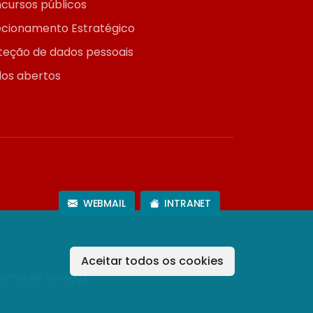
cursos públicos
ecionamento Estratégico
teção de dados pessoais
os abertos
WEBMAIL
INTRANET
Aceitar todos os cookies
ermos de Serviço
).