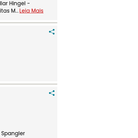
lar Hingel -
itas M
…
Leia Mais
h Spangler