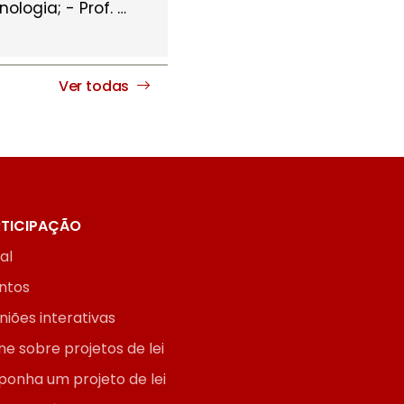
ologia; - Prof.
…
Ver todas
TICIPAÇÃO
ial
ntos
niões interativas
ne sobre projetos de lei
ponha um projeto de lei