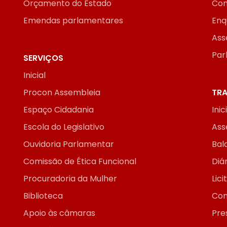
Orçamento do Estado
Con
Emendas parlamentares
Enq
Ass
Par
SERVIÇOS
Inicial
Procon Assembleia
TRA
Espaço Cidadania
Inic
Escola do Legislativo
Ass
Ouvidoria Parlamentar
Bal
Comissão de Ética Funcional
Diár
Procuradoria da Mulher
Lic
Biblioteca
Con
Apoio às câmaras
Pre