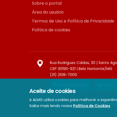
Sobre o portal
Área do usuário
Termos de Uso e Política de Privacidade
Política de cookies
Rua Rodrigues Caldas, 30 | Santo Ag
CEP 30190-921 | Belo Horizonte/MG
(31) 2108-7000
COMO CHEGAR
LISTA 
Aceite de cookies
A ALMG utiliza cookies para melhorar a experiênc
Este site é prote
Saiba mais lendo nossa
Política de Cookies
.