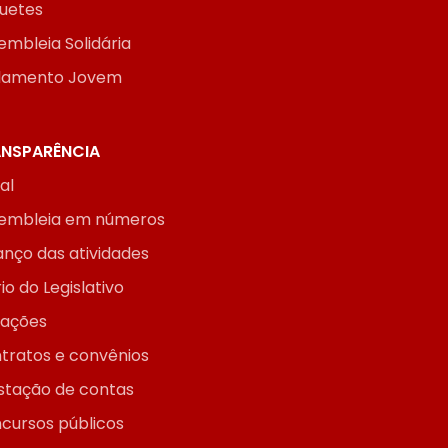
uetes
embleia Solidária
lamento Jovem
NSPARÊNCIA
ial
embleia em números
anço das atividades
io do Legislativo
itações
tratos e convênios
stação de contas
cursos públicos