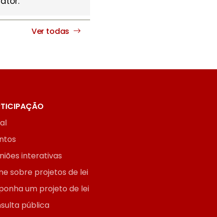
ator.
Ver todas
TICIPAÇÃO
ial
ntos
niões interativas
ne sobre projetos de lei
ponha um projeto de lei
sulta pública