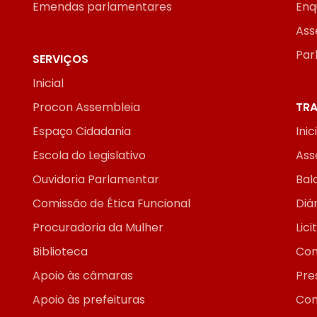
Emendas parlamentares
Enq
Ass
Par
SERVIÇOS
Inicial
Procon Assembleia
TRA
Espaço Cidadania
Inic
Escola do Legislativo
Ass
Ouvidoria Parlamentar
Bal
Comissão de Ética Funcional
Diár
Procuradoria da Mulher
Lic
Biblioteca
Con
Apoio às câmaras
Pre
Apoio às prefeituras
Con