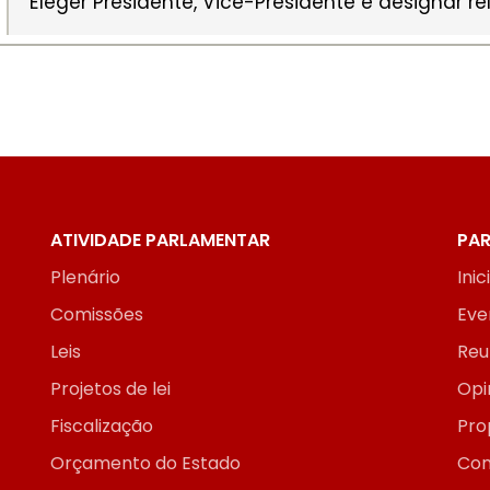
Eleger Presidente, Vice-Presidente e designar rel
ATIVIDADE PARLAMENTAR
PAR
Plenário
Inic
Comissões
Eve
Leis
Reu
Projetos de lei
Opi
Fiscalização
Pro
Orçamento do Estado
Con