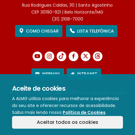
Rua Rodrigues Caldas, 30 | Santo Agostinho
CEP 30190-921 | Belo Horizonte/MG
(31) 2108-7000
COMO CHEGAR
LISTA TELEFÔNICA
WEBMAIL
INTRANET
Aceite de cookies
Este site é protegido pelo reCAPTCHA (aplicam-se sua
A ALMG utiliza cookies para melhorar a experiência
Política de Privacidade
e
Termos de Serviço
).
do seu site e oferecer recursos de acessibilidade.
Saiba mais lendo nossa
Política de Cookies
.
Termos de Uso e Política de Privacidade
Aceitar todos os cookies
Política de cookies