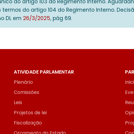
único do artigo 103 do Regimento Interno. Aguarda
s termos do artigo 104 do Regimento Interno. Decis
no DL em
26/3/2025
, pág 69.
ATIVIDADE PARLAMENTAR
PAR
Plenário
Inic
Comissões
Eve
Leis
Reu
Projetos de lei
Opi
Fiscalização
Pro
Orçamento do Estado
Con