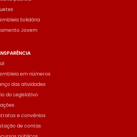
uetes
embleia Solidária
lamento Jovem
NSPARÊNCIA
ial
embleia em números
anço das atividades
io do Legislativo
itações
tratos e convênios
stação de contas
cursos públicos