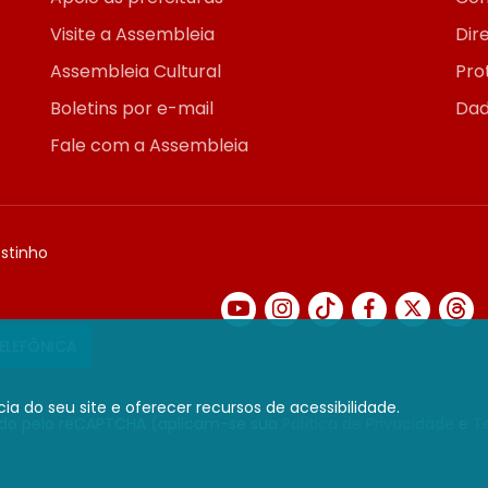
Visite a Assembleia
Dir
Assembleia Cultural
Pro
Boletins por e-mail
Dad
Fale com a Assembleia
ostinho
TELEFÔNICA
ia do seu site e oferecer recursos de acessibilidade.
gido pelo reCAPTCHA (aplicam-se sua
Política de Privacidade
e
T