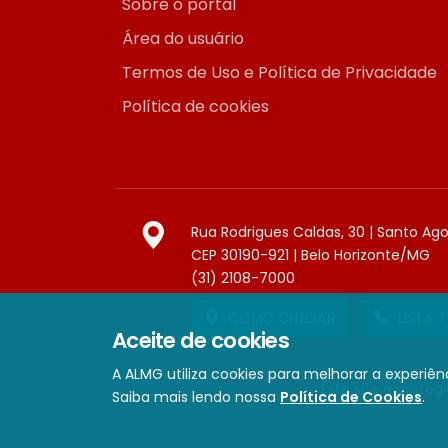
Sobre o portal
Área do usuário
Termos de Uso e Política de Privacidade
Política de cookies
Rua Rodrigues Caldas, 30 | Santo Ag
CEP 30190-921 | Belo Horizonte/MG
(31) 2108-7000
COMO CHEGAR
LISTA 
Aceite de cookies
A ALMG utiliza cookies para melhorar a experiênc
Este site é prote
Saiba mais lendo nossa
Política de Cookies
.