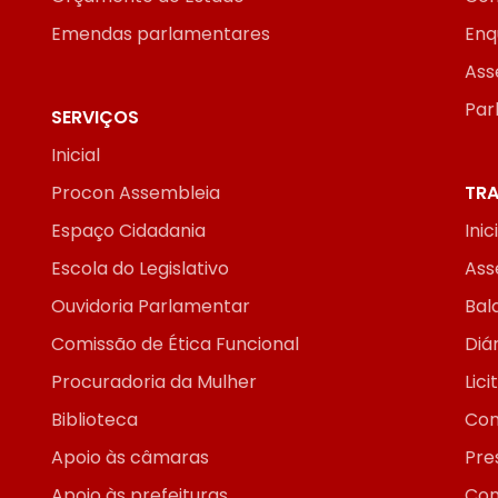
Emendas parlamentares
Enq
Ass
Par
SERVIÇOS
Inicial
Procon Assembleia
TRA
Espaço Cidadania
Inic
Escola do Legislativo
Ass
Ouvidoria Parlamentar
Bal
Comissão de Ética Funcional
Diár
Procuradoria da Mulher
Lic
Biblioteca
Con
Apoio às câmaras
Pre
Apoio às prefeituras
Con