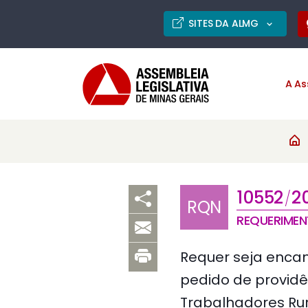
SITES DA ALMG
A As
10552
2
/
RQN
REQUERIME
Requer seja encam
pedido de providê
Trabalhadores Rur