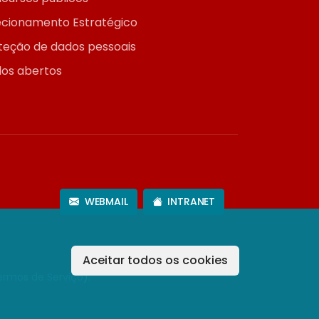
ecionamento Estratégico
teção de dados pessoais
os abertos
WEBMAIL
INTRANET
Aceitar todos os cookies
ermos de Serviço
).