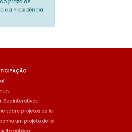
ndo prazo de
ão da Presidência
TICIPAÇÃO
ial
ntos
niões interativas
ne sobre projetos de lei
ponha um projeto de lei
sulta pública