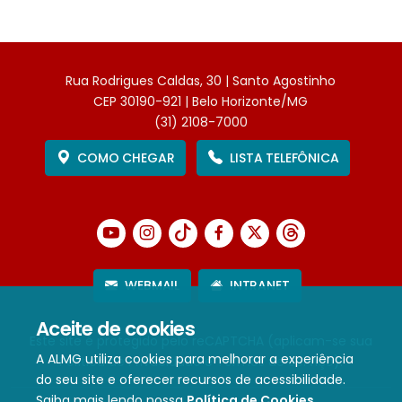
Rua Rodrigues Caldas, 30 | Santo Agostinho
CEP 30190-921 | Belo Horizonte/MG
(31) 2108-7000
COMO CHEGAR
LISTA TELEFÔNICA
WEBMAIL
INTRANET
Aceite de cookies
Este site é protegido pelo reCAPTCHA (aplicam-se sua
A ALMG utiliza cookies para melhorar a experiência
Política de Privacidade
e
Termos de Serviço
).
do seu site e oferecer recursos de acessibilidade.
Saiba mais lendo nossa
Política de Cookies
.