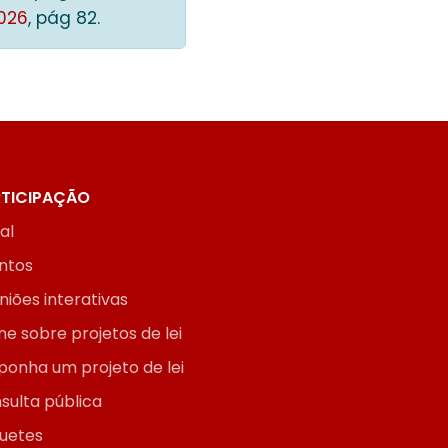
026
, pág 82.
TICIPAÇÃO
ial
ntos
niões interativas
ne sobre projetos de lei
ponha um projeto de lei
sulta pública
uetes