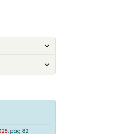
026
, pág 82.