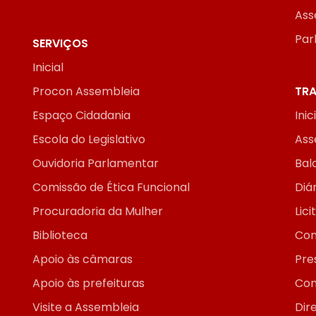
Ass
Par
SERVIÇOS
Inicial
Procon Assembleia
TRA
Espaço Cidadania
Inic
Escola do Legislativo
Ass
Ouvidoria Parlamentar
Bal
Comissão de Ética Funcional
Diár
Procuradoria da Mulher
Lic
Biblioteca
Con
Apoio às câmaras
Pre
Apoio às prefeituras
Con
Visite a Assembleia
Dir