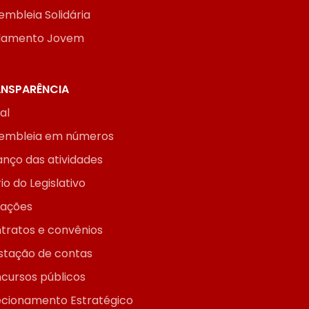
embleia Solidária
lamento Jovem
NSPARÊNCIA
ial
embleia em números
anço das atividades
io do Legislativo
itações
tratos e convênios
stação de contas
cursos públicos
ecionamento Estratégico