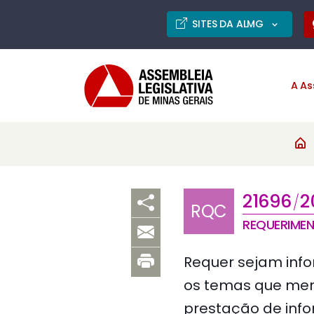
SITES DA ALMG
A As
21696
2
/
RQC
REQUERIME
Requer sejam inf
os temas que men
prestação de info