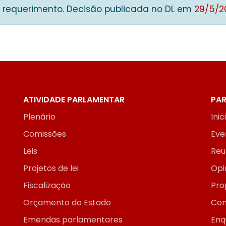
 requerimento. Decisão publicada no DL em
29/5/2
ATIVIDADE PARLAMENTAR
PAR
Plenário
Inic
Comissões
Eve
Leis
Reu
Projetos de lei
Opi
Fiscalização
Pro
Orçamento do Estado
Con
Emendas parlamentares
Enq