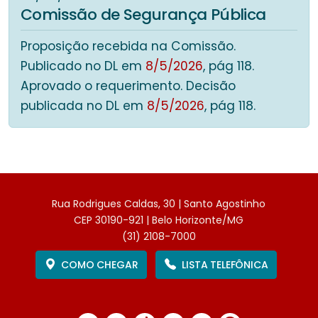
Comissão de Segurança Pública
Proposição recebida na Comissão.
Publicado no DL em
8/5/2026
, pág 118.
Aprovado o requerimento. Decisão
publicada no DL em
8/5/2026
, pág 118.
Rua Rodrigues Caldas, 30 | Santo Agostinho
CEP 30190-921 | Belo Horizonte/MG
(31) 2108-7000
COMO CHEGAR
LISTA TELEFÔNICA