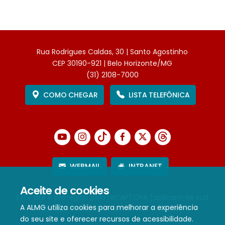
Rua Rodrigues Caldas, 30 | Santo Agostinho
CEP 30190-921 | Belo Horizonte/MG
(31) 2108-7000
COMO CHEGAR
LISTA TELEFÔNICA
WEBMAIL
INTRANET
Aceite de cookies
Este site é protegido pelo reCAPTCHA (aplicam-se sua
A ALMG utiliza cookies para melhorar a experiência
Política de Privacidade
e
Termos de Serviço
).
do seu site e oferecer recursos de acessibilidade.