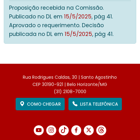
Proposição recebida na Comissão.
Publicado no DL em
15/5/2025
, pág 41.
Aprovado o requerimento. Decisão
publicada no DL em
15/5/2025
, pág 41.
Rua Rodrigues Caldas, 30 | Santo Agostinho
CEP 30190-921 | Belo Horizonte/MG
(31) 2108-7000
COMO CHEGAR
LISTA TELEFÔNICA